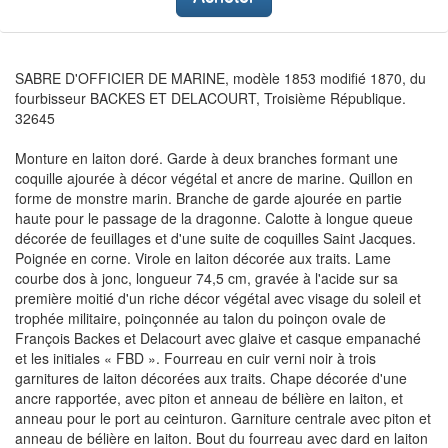
SABRE D'OFFICIER DE MARINE, modèle 1853 modifié 1870, du
fourbisseur BACKES ET DELACOURT, Troisième République.
32645
Monture en laiton doré. Garde à deux branches formant une
coquille ajourée à décor végétal et ancre de marine. Quillon en
forme de monstre marin. Branche de garde ajourée en partie
haute pour le passage de la dragonne. Calotte à longue queue
décorée de feuillages et d'une suite de coquilles Saint Jacques.
Poignée en corne. Virole en laiton décorée aux traits. Lame
courbe dos à jonc, longueur 74,5 cm, gravée à l'acide sur sa
première moitié d'un riche décor végétal avec visage du soleil et
trophée militaire, poinçonnée au talon du poinçon ovale de
François Backes et Delacourt avec glaive et casque empanaché
et les initiales « FBD ». Fourreau en cuir verni noir à trois
garnitures de laiton décorées aux traits. Chape décorée d'une
ancre rapportée, avec piton et anneau de bélière en laiton, et
anneau pour le port au ceinturon. Garniture centrale avec piton et
anneau de bélière en laiton. Bout du fourreau avec dard en laiton