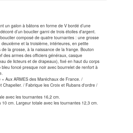
rant un galon à bâtons en forme de V bordé d’une
coré d’un bouclier garni de trois étoiles d'argent.
 bouclier composé de quatre tournantes : une grosse
 deuxième et la troisième, intérieures, en petite
de la grosse, à la naissance de la frange. Bouton
f des armes des officiers généraux, casque
au de licteurs et de drapeaux), fixé en haut du corps
 bleu foncé presque noir avec bourrelet de renfort à
e.
uée « Aux ARMES des Maréchaux de France. /
Chapelier. / Fabrique les Croix et Rubans d'ordre /
ale avec les tournantes 16,2 cm.
 10 cm. Largeur totale avec les tournantes 12,3 cm.