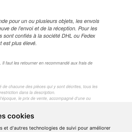
nde pour un ou plusieurs objets, les envois
ve de l'envoi et de la réception. Pour les
ois sont confiés à la société DHL ou Fedex
t est plus élevé.
. Il faut les retourner en recommandé aux frais de
é de chacune des pièces qui y sont décrites, tous les
estriction dans la description.
te, l'époque, le prix de vente, accompagné d'une ou
 objet dont le prix est supérieur à 130 euros. En
es cookies
je ne fais aucun rapport d'expertise pour les objets
s et d'autres technologies de suivi pour améliorer