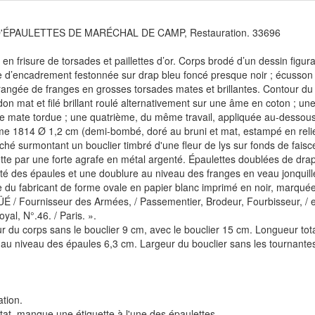
D'ÉPAULETTES DE MARÉCHAL DE CAMP, Restauration. 33696
en frisure de torsades et paillettes d’or. Corps brodé d’un dessin figu
 d’encadrement festonnée sur drap bleu foncé presque noir ; écusson dé
angée de franges en grosses torsades mates et brillantes. Contour du
on mat et filé brillant roulé alternativement sur une âme en coton ; une
e mate tordue ; une quatrième, du même travail, appliquée au-dessous 
me 1814 Ø 1,2 cm (demi-bombé, doré au bruni et mat, estampé en relie
é surmontant un bouclier timbré d'une fleur de lys sur fonds de faisce
tte par une forte agrafe en métal argenté. Épaulettes doublées de drap
ité des épaules et une doublure au niveau des franges en veau jonquill
e du fabricant de forme ovale en papier blanc imprimé en noir, marq
 / Fournisseur des Armées, / Passementier, Brodeur, Fourbisseur, / et 
yal, N°.46. / Paris. ».
 du corps sans le bouclier 9 cm, avec le bouclier 15 cm. Longueur tot
au niveau des épaules 6,3 cm. Largeur du bouclier sans les tournantes
tion.
état, manque une étiquette à l'une des épaulettes.