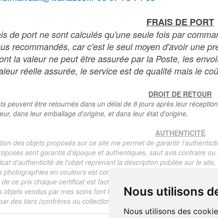
FRAIS DE PORT
ais de port ne sont calculés qu'une seule fois par comma
ous recommandés, car c'est le seul moyen d'avoir une preu
dont la valeur ne peut être assurée par la Poste, les env
leur réelle assurée, le service est de qualité mais le coû
DROIT DE RETOUR
ts peuvent être retournés dans un délai de 8 jours après leur réception
teur, dans leur emballage d'origine, et dans leur état d'origine,
AUTHENTICITÉ
tion des objets proposés sur ce site me permet de garantir l'authenticit
roposés sont garantis d'époque et authentiques, sauf avis contraire ou r
ficat d'authenticité de l'objet reprenant la description publiée sur le si
s photographies en couleurs est communiqué automatiquement pour tout
de ce prix chaque certificat est facturé 5 euros.
Nous utilisons d
s objets vendus par mes soins font l'objet d'un certificat d'authenticité, 
ar des tiers (confrères ou collectionneurs).
Nous utilisons des cookie