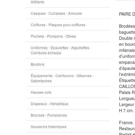
Artillerie
Casques - Cuirasses - Armures
PAIRE 
Coiffures - Plaques pour coiffures
Brodées 
baguette
Plumets - Pompons - Olives
Double r
en bourd
Uniformes - Épaulettes - Aiguillettes -
milanais
Ceintures écharpe
d’unifor
empanach
Boutons
d’épaule
l'extrém
Équipements - Ceinturons - Gibernes -
Étiquett
Sabretaches
CAILLOÜÉ
Palais Ro
Hausse-cols
Longueur
Drapeaux - Héraldique
Largeur 
H 7 cm.
Bronzes - Porcelaines
France.
Souvenirs historiques
Restaura
Parfait 