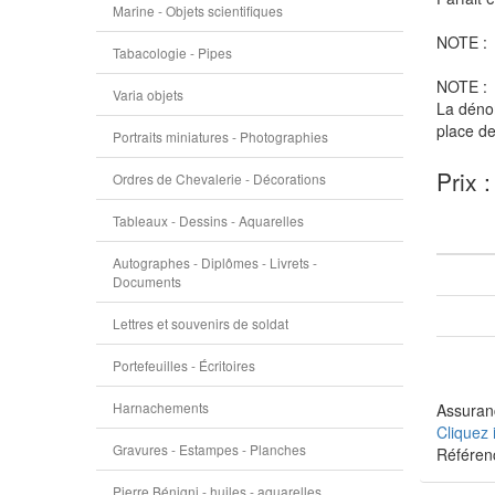
Marine - Objets scientifiques
NOTE :
Tabacologie - Pipes
NOTE :
Varia objets
La dénom
place de
Portraits miniatures - Photographies
Prix 
Ordres de Chevalerie - Décorations
Tableaux - Dessins - Aquarelles
Autographes - Diplômes - Livrets -
Documents
Lettres et souvenirs de soldat
Portefeuilles - Écritoires
Harnachements
Assuranc
Cliquez 
Gravures - Estampes - Planches
Référen
Pierre Bénigni - huiles - aquarelles