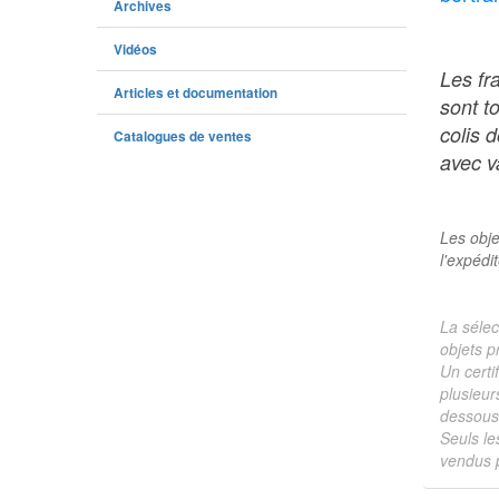
Archives
Vidéos
Les fr
Articles et documentation
sont t
colis 
Catalogues de ventes
avec va
Les obje
l'expédi
La sélec
objets p
Un certi
plusieur
dessous 
Seuls le
vendus p