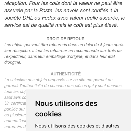
réception. Pour les colis dont la valeur ne peut être
assurée par la Poste, les envois sont confiés à la
société DHL ou Fedex avec valeur réelle assurée, le
service est de qualité mais le coût est plus élevé.
DROIT DE RETOUR
Les objets peuvent être retournés dans un délai de 8 jours après
leur réception. Il faut les retourner en recommandé aux frais de
l'expéditeur, dans leur emballage d'origine, et dans leur état
d'origine,
AUTHENTICITÉ
La sélection des objets proposés sur ce site me permet de
garantir l'authenticité de chacune des pièces qui y sont décrites,
tous les objets proposés sont garantis d'époque et authentiques,
sauf avis contraire ou restriction dans la description.
Nous utilisons des
Un certificat d'authenticité de l'objet reprenant la description
publiée sur le site, l'époque, le prix de vente, accompagné d'une
cookies
ou plusieurs photographies en couleurs est communiqué
automatiquement pour tout objet dont le prix est supérieur à 130
Nous utilisons des cookies et d'autres
euros. En dessous de ce prix chaque certificat est facturé 5