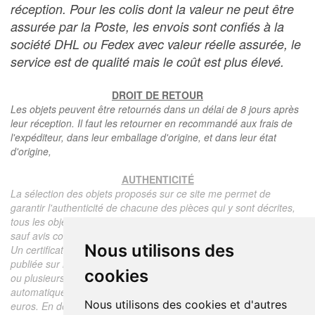
réception. Pour les colis dont la valeur ne peut être
assurée par la Poste, les envois sont confiés à la
société DHL ou Fedex avec valeur réelle assurée, le
service est de qualité mais le coût est plus élevé.
DROIT DE RETOUR
Les objets peuvent être retournés dans un délai de 8 jours après
leur réception. Il faut les retourner en recommandé aux frais de
l'expéditeur, dans leur emballage d'origine, et dans leur état
d'origine,
AUTHENTICITÉ
La sélection des objets proposés sur ce site me permet de
garantir l'authenticité de chacune des pièces qui y sont décrites,
tous les objets proposés sont garantis d'époque et authentiques,
sauf avis contraire ou restriction dans la description.
Nous utilisons des
Un certificat d'authenticité de l'objet reprenant la description
publiée sur le site, l'époque, le prix de vente, accompagné d'une
cookies
ou plusieurs photographies en couleurs est communiqué
automatiquement pour tout objet dont le prix est supérieur à 130
Nous utilisons des cookies et d'autres
euros. En dessous de ce prix chaque certificat est facturé 5