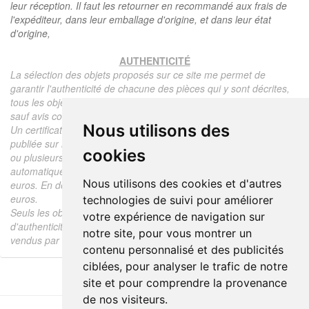
leur réception. Il faut les retourner en recommandé aux frais de
l'expéditeur, dans leur emballage d'origine, et dans leur état
d'origine,
AUTHENTICITÉ
La sélection des objets proposés sur ce site me permet de
garantir l'authenticité de chacune des pièces qui y sont décrites,
tous les objets proposés sont garantis d'époque et authentiques,
sauf avis contraire ou restriction dans la description.
Nous utilisons des
Un certificat d'authenticité de l'objet reprenant la description
publiée sur le site, l'époque, le prix de vente, accompagné d'une
cookies
ou plusieurs photographies en couleurs est communiqué
automatiquement pour tout objet dont le prix est supérieur à 130
Nous utilisons des cookies et d'autres
euros. En dessous de ce prix chaque certificat est facturé 5
euros.
technologies de suivi pour améliorer
Seuls les objets vendus par mes soins font l'objet d'un certificat
votre expérience de navigation sur
d'authenticité, je ne fais aucun rapport d'expertise pour les objets
notre site, pour vous montrer un
vendus par des tiers (confrères ou collectionneurs).
contenu personnalisé et des publicités
ciblées, pour analyser le trafic de notre
site et pour comprendre la provenance
de nos visiteurs.