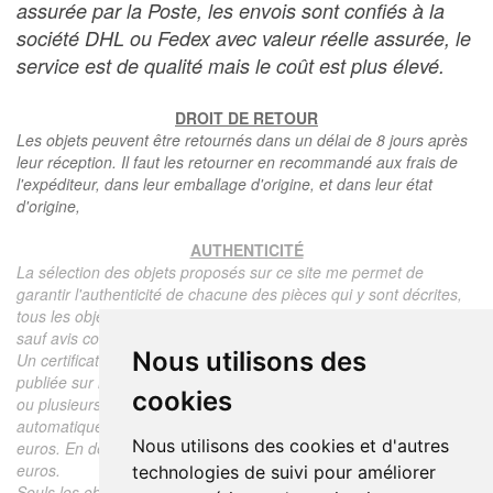
assurée par la Poste, les envois sont confiés à la
société DHL ou Fedex avec valeur réelle assurée, le
service est de qualité mais le coût est plus élevé.
DROIT DE RETOUR
Les objets peuvent être retournés dans un délai de 8 jours après
leur réception. Il faut les retourner en recommandé aux frais de
l'expéditeur, dans leur emballage d'origine, et dans leur état
d'origine,
AUTHENTICITÉ
La sélection des objets proposés sur ce site me permet de
garantir l'authenticité de chacune des pièces qui y sont décrites,
tous les objets proposés sont garantis d'époque et authentiques,
sauf avis contraire ou restriction dans la description.
Nous utilisons des
Un certificat d'authenticité de l'objet reprenant la description
publiée sur le site, l'époque, le prix de vente, accompagné d'une
cookies
ou plusieurs photographies en couleurs est communiqué
automatiquement pour tout objet dont le prix est supérieur à 130
Nous utilisons des cookies et d'autres
euros. En dessous de ce prix chaque certificat est facturé 5
euros.
technologies de suivi pour améliorer
Seuls les objets vendus par mes soins font l'objet d'un certificat