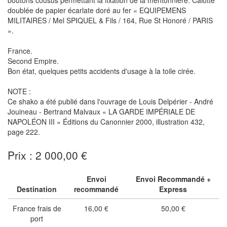
boutons cousus permettant la fixation de la mentonnière. Calotte
doublée de papier écarlate doré au fer « EQUIPEMENS
MILITAIRES / Mel SPIQUEL & Fils / 164, Rue St Honoré / PARIS
».
France.
Second Empire.
Bon état, quelques petits accidents d'usage à la toile cirée.
NOTE :
Ce shako a été publié dans l'ouvrage de Louis Delpérier - André
Jouineau - Bertrand Malvaux « LA GARDE IMPÉRIALE DE
NAPOLÉON III » Éditions du Canonnier 2000, illustration 432,
page 222.
Prix : 2 000,00 €
Envoi
Envoi Recommandé +
Destination
recommandé
Express
France frais de
16,00 €
50,00 €
port