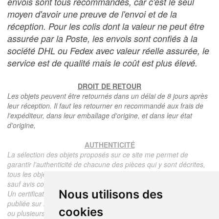
envois sont tous recommandés, car c'est le seul
moyen d'avoir une preuve de l'envoi et de la
réception. Pour les colis dont la valeur ne peut être
assurée par la Poste, les envois sont confiés à la
société DHL ou Fedex avec valeur réelle assurée, le
service est de qualité mais le coût est plus élevé.
DROIT DE RETOUR
Les objets peuvent être retournés dans un délai de 8 jours après
leur réception. Il faut les retourner en recommandé aux frais de
l'expéditeur, dans leur emballage d'origine, et dans leur état
d'origine,
AUTHENTICITÉ
La sélection des objets proposés sur ce site me permet de
garantir l'authenticité de chacune des pièces qui y sont décrites,
tous les objets proposés sont garantis d'époque et authentiques,
sauf avis contraire ou restriction dans la description.
Nous utilisons des
Un certificat d'authenticité de l'objet reprenant la description
publiée sur le site, l'époque, le prix de vente, accompagné d'une
cookies
ou plusieurs photographies en couleurs est communiqué