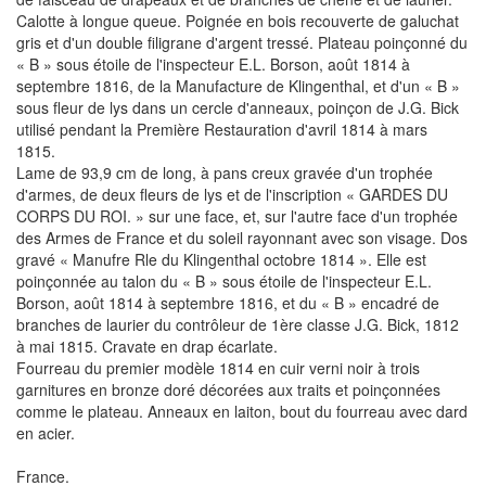
Calotte à longue queue. Poignée en bois recouverte de galuchat
gris et d'un double filigrane d'argent tressé. Plateau poinçonné du
« B » sous étoile de l'inspecteur E.L. Borson, août 1814 à
septembre 1816, de la Manufacture de Klingenthal, et d'un « B »
sous fleur de lys dans un cercle d'anneaux, poinçon de J.G. Bick
utilisé pendant la Première Restauration d'avril 1814 à mars
1815.
Lame de 93,9 cm de long, à pans creux gravée d'un trophée
d'armes, de deux fleurs de lys et de l'inscription « GARDES DU
CORPS DU ROI. » sur une face, et, sur l'autre face d'un trophée
des Armes de France et du soleil rayonnant avec son visage. Dos
gravé « Manufre Rle du Klingenthal octobre 1814 ». Elle est
poinçonnée au talon du « B » sous étoile de l'inspecteur E.L.
Borson, août 1814 à septembre 1816, et du « B » encadré de
branches de laurier du contrôleur de 1ère classe J.G. Bick, 1812
à mai 1815. Cravate en drap écarlate.
Fourreau du premier modèle 1814 en cuir verni noir à trois
garnitures en bronze doré décorées aux traits et poinçonnées
comme le plateau. Anneaux en laiton, bout du fourreau avec dard
en acier.
France.