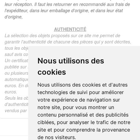
leur réception. Il faut les retourner en recommandé aux frais de
l'expéditeur, dans leur emballage d'origine, et dans leur état
d'origine,
AUTHENTICITÉ
La sélection des objets proposés sur ce site me permet de
garantir l'authenticité de chacune des pièces qui y sont décrites,
tous les objets proposés sont garantis d'époque et authentiques,
sauf avis contraire ou restriction dans la description.
Nous utilisons des
Un certificat d'authenticité de l'objet reprenant la description
publiée sur le site, l'époque, le prix de vente, accompagné d'une
cookies
ou plusieurs photographies en couleurs est communiqué
automatiquement pour tout objet dont le prix est supérieur à 130
Nous utilisons des cookies et d'autres
euros. En dessous de ce prix chaque certificat est facturé 5
euros.
technologies de suivi pour améliorer
Seuls les objets vendus par mes soins font l'objet d'un certificat
votre expérience de navigation sur
d'authenticité, je ne fais aucun rapport d'expertise pour les objets
notre site, pour vous montrer un
vendus par des tiers (confrères ou collectionneurs).
contenu personnalisé et des publicités
ciblées, pour analyser le trafic de notre
site et pour comprendre la provenance
de nos visiteurs.