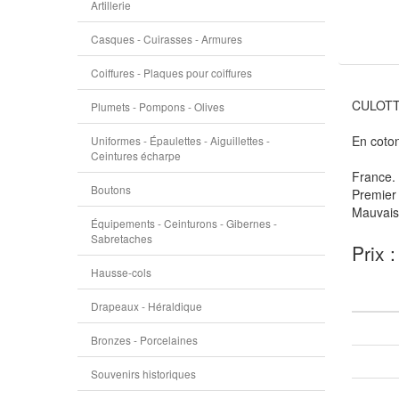
Artillerie
Casques - Cuirasses - Armures
Coiffures - Plaques pour coiffures
CULOTTE
Plumets - Pompons - Olives
En coton
Uniformes - Épaulettes - Aiguillettes -
Ceintures écharpe
France.
Boutons
Premier 
Mauvais 
Équipements - Ceinturons - Gibernes -
Sabretaches
Prix 
Hausse-cols
Drapeaux - Héraldique
Bronzes - Porcelaines
Souvenirs historiques