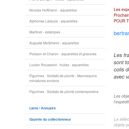
Les expé
Nicolas Hoffmann - aquarelles
Prochain
POUR T
Alphonse Lalauze - aquarelles
bertra
Martinet - estampes
Auguste Moltzheim - aquarelles
Poisson et Charon - aquarelles et gravures
Les fr
sont t
Lucien Rousselot - huiles - aquarelles
colis 
avec va
Figurines - Soldats de plomb - Mannequins
miniatures anciens
Figurines - Soldats de plomb contemporains
Les obje
l'expédi
Liens / Annuaire
La sélec
Gazette du collectionneur
objets p