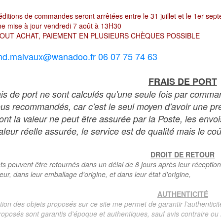
ditions de commandes seront arrêtées entre le 31 juillet et le 1er sep
e mise à jour vendredi 7 août à 13H30
OUT ACHAT, PAIEMENT EN PLUSIEURS CHÈQUES POSSIBLE
nd.malvaux@wanadoo.fr 06 07 75 74 63
FRAIS DE PORT
ais de port ne sont calculés qu'une seule fois par comma
ous recommandés, car c'est le seul moyen d'avoir une preu
dont la valeur ne peut être assurée par la Poste, les env
leur réelle assurée, le service est de qualité mais le coû
DROIT DE RETOUR
ts peuvent être retournés dans un délai de 8 jours après leur réception
teur, dans leur emballage d'origine, et dans leur état d'origine,
AUTHENTICITÉ
tion des objets proposés sur ce site me permet de garantir l'authenticit
roposés sont garantis d'époque et authentiques, sauf avis contraire ou r