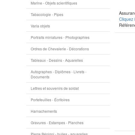
Marine - Objets scientifiques
Assuranc
Tabacologie - Pipes
Cliquez 
Référen
Varia objets
Portraits miniatures - Photographies
Ordres de Chevalerie - Décorations
Tableaux - Dessins - Aquarelles
Autographes - Diplômes - Livrets -
Documents
Lettres et souvenirs de soldat
Portefeuilles - Écritoires
Harnachements
Gravures - Estampes - Planches
Pierre Bénigni - huiles - aquarelles