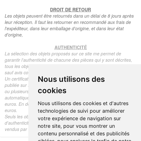
DROIT DE RETOUR
Les objets peuvent être retournés dans un délai de 8 jours après
leur réception. Il faut les retourner en recommandé aux frais de
l'expéditeur, dans leur emballage d'origine, et dans leur état
d'origine,
AUTHENTICITÉ
La sélection des objets proposés sur ce site me permet de
garantir l'authenticité de chacune des pièces qui y sont décrites,
tous les objets proposés sont garantis d'époque et authentiques,
sauf avis contraire ou restriction dans la description.
Nous utilisons des
Un certificat d'authenticité de l'objet reprenant la description
publiée sur le site, l'époque, le prix de vente, accompagné d'une
cookies
ou plusieurs photographies en couleurs est communiqué
automatiquement pour tout objet dont le prix est supérieur à 130
Nous utilisons des cookies et d'autres
euros. En dessous de ce prix chaque certificat est facturé 5
euros.
technologies de suivi pour améliorer
Seuls les objets vendus par mes soins font l'objet d'un certificat
votre expérience de navigation sur
d'authenticité, je ne fais aucun rapport d'expertise pour les objets
notre site, pour vous montrer un
vendus par des tiers (confrères ou collectionneurs).
contenu personnalisé et des publicités