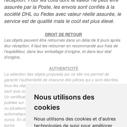
assurée par la Poste, les envois sont confiés à la
société DHL ou Fedex avec valeur réelle assurée, le
service est de qualité mais le coût est plus élevé.
DROIT DE RETOUR
Les objets peuvent être retournés dans un délai de 8 jours après
leur réception. Il faut les retourner en recommandé aux frais de
l'expéditeur, dans leur emballage d'origine, et dans leur état
d'origine,
AUTHENTICITÉ
La sélection des objets proposés sur ce site me permet de
garantir l'authenticité de chacune des pièces qui y sont décrites,
tous les objets proposés sont garantis d'époque et authentiques,
sauf avis contraire ou restriction dans la description.
Nous utilisons des
Un certificat d'authenticité de l'objet reprenant la description
publiée sur le site, l'époque, le prix de vente, accompagné d'une
cookies
ou plusieurs photographies en couleurs est communiqué
automatiquement pour tout objet dont le prix est supérieur à 130
Nous utilisons des cookies et d'autres
euros. En dessous de ce prix chaque certificat est facturé 5
euros.
technologies de suivi pour améliorer