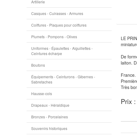
Artillerie
Casques - Cuirasses - Armures
Coiffures - Plaques pour coiffures
Plumets - Pompons - Olives
LE PRIN
miniatur
Uniformes - Épaulettes - Aiguillettes -
Ceintures écharpe
De forme
laiton. 
Boutons
France.
Équipements - Ceinturons - Gibernes -
Première
Sabretaches
Très bon
Hausse-cols
Prix 
Drapeaux - Héraldique
Bronzes - Porcelaines
Souvenirs historiques