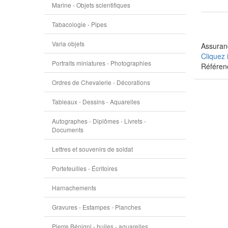
Marine - Objets scientifiques
Tabacologie - Pipes
Varia objets
Assuranc
Cliquez 
Portraits miniatures - Photographies
Référen
Ordres de Chevalerie - Décorations
Tableaux - Dessins - Aquarelles
Autographes - Diplômes - Livrets -
Documents
Lettres et souvenirs de soldat
Portefeuilles - Écritoires
Harnachements
Gravures - Estampes - Planches
Pierre Bénigni - huiles - aquarelles