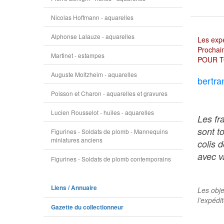
Nicolas Hoffmann - aquarelles
Alphonse Lalauze - aquarelles
Les expé
Prochain
Martinet - estampes
POUR T
Auguste Moltzheim - aquarelles
bertra
Poisson et Charon - aquarelles et gravures
Lucien Rousselot - huiles - aquarelles
Les fr
sont t
Figurines - Soldats de plomb - Mannequins
miniatures anciens
colis 
avec va
Figurines - Soldats de plomb contemporains
Liens / Annuaire
Les obje
l'expédi
Gazette du collectionneur