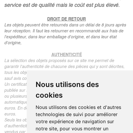
service est de qualité mais le coût est plus élevé.
DROIT DE RETOUR
Les objets peuvent être retournés dans un délai de 8 jours après
leur réception. Il faut les retourner en recommandé aux frais de
l'expéditeur, dans leur emballage d'origine, et dans leur état
d'origine,
AUTHENTICITÉ
La sélection des objets proposés sur ce site me permet de
garantir l'authenticité de chacune des pièces qui y sont décrites,
tous les objets proposés sont garantis d'époque et authentiques,
sauf avis contraire ou restriction dans la description.
Nous utilisons des
Un certificat d'authenticité de l'objet reprenant la description
publiée sur le site, l'époque, le prix de vente, accompagné d'une
cookies
ou plusieurs photographies en couleurs est communiqué
automatiquement pour tout objet dont le prix est supérieur à 130
Nous utilisons des cookies et d'autres
euros. En dessous de ce prix chaque certificat est facturé 5
euros.
technologies de suivi pour améliorer
Seuls les objets vendus par mes soins font l'objet d'un certificat
votre expérience de navigation sur
d'authenticité, je ne fais aucun rapport d'expertise pour les objets
notre site, pour vous montrer un
vendus par des tiers (confrères ou collectionneurs).