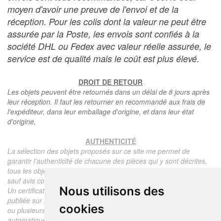
moyen d'avoir une preuve de l'envoi et de la
réception. Pour les colis dont la valeur ne peut être
assurée par la Poste, les envois sont confiés à la
société DHL ou Fedex avec valeur réelle assurée, le
service est de qualité mais le coût est plus élevé.
DROIT DE RETOUR
Les objets peuvent être retournés dans un délai de 8 jours après
leur réception. Il faut les retourner en recommandé aux frais de
l'expéditeur, dans leur emballage d'origine, et dans leur état
d'origine,
AUTHENTICITÉ
La sélection des objets proposés sur ce site me permet de
garantir l'authenticité de chacune des pièces qui y sont décrites,
tous les objets proposés sont garantis d'époque et authentiques,
sauf avis contraire ou restriction dans la description.
Nous utilisons des
Un certificat d'authenticité de l'objet reprenant la description
publiée sur le site, l'époque, le prix de vente, accompagné d'une
cookies
ou plusieurs photographies en couleurs est communiqué
automatiquement pour tout objet dont le prix est supérieur à 130