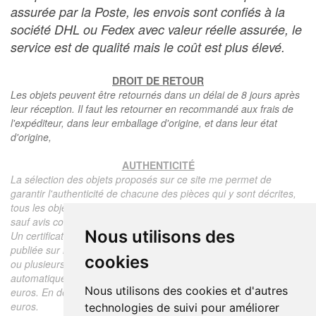
assurée par la Poste, les envois sont confiés à la
société DHL ou Fedex avec valeur réelle assurée, le
service est de qualité mais le coût est plus élevé.
DROIT DE RETOUR
Les objets peuvent être retournés dans un délai de 8 jours après
leur réception. Il faut les retourner en recommandé aux frais de
l'expéditeur, dans leur emballage d'origine, et dans leur état
d'origine,
AUTHENTICITÉ
La sélection des objets proposés sur ce site me permet de
garantir l'authenticité de chacune des pièces qui y sont décrites,
tous les objets proposés sont garantis d'époque et authentiques,
sauf avis contraire ou restriction dans la description.
Nous utilisons des
Un certificat d'authenticité de l'objet reprenant la description
publiée sur le site, l'époque, le prix de vente, accompagné d'une
cookies
ou plusieurs photographies en couleurs est communiqué
automatiquement pour tout objet dont le prix est supérieur à 130
Nous utilisons des cookies et d'autres
euros. En dessous de ce prix chaque certificat est facturé 5
euros.
technologies de suivi pour améliorer