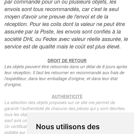
par commande pour un ou plusieurs objets, les
envois sont tous recommandés, car c'est le seul
moyen d'avoir une preuve de l'envoi et de la
réception. Pour les colis dont la valeur ne peut être
assurée par la Poste, les envois sont confiés à la
société DHL ou Fedex avec valeur réelle assurée, le
service est de qualité mais le coût est plus élevé.
DROIT DE RETOUR
Les objets peuvent être retournés dans un délai de 8 jours après
leur réception. Il faut les retourner en recommandé aux frais de
l'expéditeur, dans leur emballage d'origine, et dans leur état
d'origine,
AUTHENTICITÉ
La sélection des objets proposés sur ce site me permet de
garantir l'authenticité de chacune des pièces qui y sont décrites,
tous les objets proposés sont garantis d'époque et authentiques,
sauf avis contraire ou restriction dans la description.
Nous utilisons des
Un certificat d'authenticité de l'objet reprenant la description
publiée sur le site, l'époque, le prix de vente, accompagné d'une