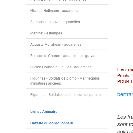
Nicolas Hoffmann - aquarelles
Alphonse Lalauze - aquarelles
Martinet - estampes
Auguste Moltzheim - aquarelles
Poisson et Charon - aquarelles et gravures
Lucien Rousselot - huiles - aquarelles
Les expé
Prochain
Figurines - Soldats de plomb - Mannequins
POUR T
miniatures anciens
bertra
Figurines - Soldats de plomb contemporains
Liens / Annuaire
Les fr
sont t
Gazette du collectionneur
colis 