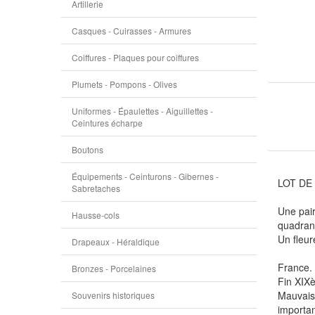
Artillerie
Casques - Cuirasses - Armures
Coiffures - Plaques pour coiffures
Plumets - Pompons - Olives
Uniformes - Épaulettes - Aiguillettes -
Ceintures écharpe
Boutons
Équipements - Ceinturons - Gibernes -
LOT DE 
Sabretaches
Une pair
Hausse-cols
quadran
Un fleur
Drapeaux - Héraldique
France.
Bronzes - Porcelaines
Fin XIXè
Mauvais 
Souvenirs historiques
importan