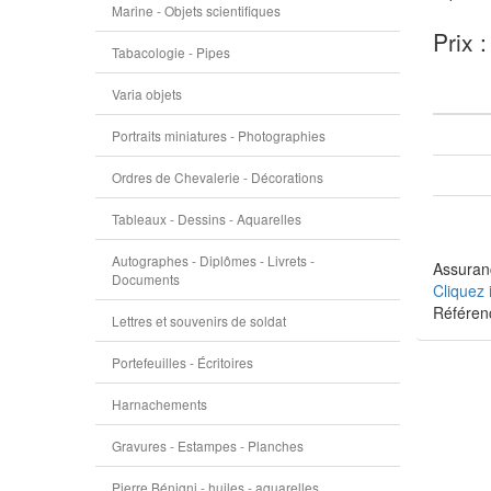
Marine - Objets scientifiques
Prix 
Tabacologie - Pipes
Varia objets
Portraits miniatures - Photographies
Ordres de Chevalerie - Décorations
Tableaux - Dessins - Aquarelles
Autographes - Diplômes - Livrets -
Assuranc
Documents
Cliquez 
Référen
Lettres et souvenirs de soldat
Portefeuilles - Écritoires
Harnachements
Gravures - Estampes - Planches
Pierre Bénigni - huiles - aquarelles