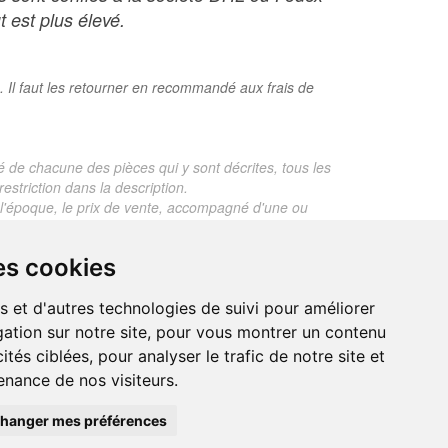
t est plus élevé.
. Il faut les retourner en recommandé aux frais de
é de chacune des pièces qui y sont décrites, tous les
estriction dans la description.
te, l'époque, le prix de vente, accompagné d'une ou
 objet dont le prix est supérieur à 130 euros. En
es cookies
je ne fais aucun rapport d'expertise pour les objets
s et d'autres technologies de suivi pour améliorer
ation sur notre site, pour vous montrer un contenu
ités ciblées, pour analyser le trafic de notre site et
nance de nos visiteurs.
trand.malvaux@wanadoo.fr
00 EUROS
hanger mes préférences
295 077