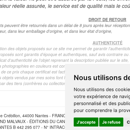
leur réelle assurée, le service est de qualité mais le coû
DROIT DE RETOUR
ts peuvent être retournés dans un délai de 8 jours après leur réception
teur, dans leur emballage d'origine, et dans leur état d'origine,
AUTHENTICITÉ
tion des objets proposés sur ce site me permet de garantir l'authenticit
roposés sont garantis d'époque et authentiques, sauf avis contraire ou r
ficat d'authenticité de l'objet reprenant la description publiée sur le si
s photographies en couleurs est communiqué automatiquement pour tout
de ce prix chaque certificat est facturé 5 euros.
Nous utilisons d
s objets vendus par mes soins font l'objet d'un certificat d'authenticité, 
ar des tiers (confrères ou collectionneurs).
Nous utilisons des cookie
votre expérience de navig
personnalisé et des public
pour comprendre la prove
e Crébillon, 44000 Nantes - FRANCE - Tél. (33) 02 40 733 600 —
ber
D MALVAUX - ÉDITIONS DU CANONNIER SARL au capital de 47.0
J'accepte
Je refuse
C
NTES B 442 295 077 - N° INTRACOMMUNAUTAIRE CEE FR 30 442 