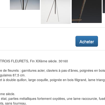
Acheter
TROIS FLEURETS, Fin XIXème siècle. 30160
e de fleurets : garnitures acier, claviers à pas-d'ânes, poignées en boi
gulaires 87,5 cm.
et à double quillon, large coquille, poignée en bois filigrané, lame trian
me siècle.
état, parties métalliques fortement oxydées, une lame raccourcie, fus
ts, sans fourreau.