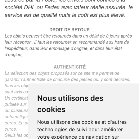
société DHL ou Fedex avec valeur réelle assurée, le
service est de qualité mais le coût est plus élevé.
DROIT DE RETOUR
Les objets peuvent être retournés dans un délai de 8 jours après
leur réception. Il faut les retourner en recommandé aux frais de
l'expéditeur, dans leur emballage d'origine, et dans leur état
d'origine,
AUTHENTICITÉ
La sélection des objets proposés sur ce site me permet de
garantir l'authenticité de chacune des pièces qui y sont décrites,
tous les objets proposés sont garantis d'époque et authentiques,
sauf avis contraire ou restriction dans la description.
Nous utilisons des
Un certificat d'authenticité de l'objet reprenant la description
publiée sur le site, l'époque, le prix de vente, accompagné d'une
cookies
ou plusieurs photographies en couleurs est communiqué
automatiquement pour tout objet dont le prix est supérieur à 130
Nous utilisons des cookies et d'autres
euros. En dessous de ce prix chaque certificat est facturé 5
euros.
technologies de suivi pour améliorer
Seuls les objets vendus par mes soins font l'objet d'un certificat
votre expérience de navigation sur