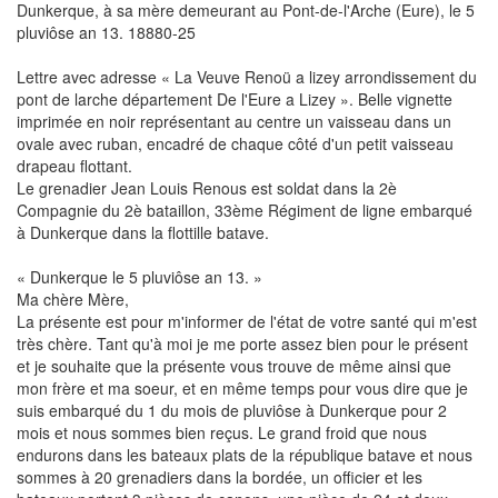
Dunkerque, à sa mère demeurant au Pont-de-l'Arche (Eure), le 5
pluviôse an 13. 18880-25
Lettre avec adresse « La Veuve Renoü a lizey arrondissement du
pont de larche département De l'Eure a Lizey ». Belle vignette
imprimée en noir représentant au centre un vaisseau dans un
ovale avec ruban, encadré de chaque côté d'un petit vaisseau
drapeau flottant.
Le grenadier Jean Louis Renous est soldat dans la 2è
Compagnie du 2è bataillon, 33ème Régiment de ligne embarqué
à Dunkerque dans la flottille batave.
« Dunkerque le 5 pluviôse an 13. »
Ma chère Mère,
La présente est pour m'informer de l'état de votre santé qui m'est
très chère. Tant qu'à moi je me porte assez bien pour le présent
et je souhaite que la présente vous trouve de même ainsi que
mon frère et ma soeur, et en même temps pour vous dire que je
suis embarqué du 1 du mois de pluviôse à Dunkerque pour 2
mois et nous sommes bien reçus. Le grand froid que nous
endurons dans les bateaux plats de la république batave et nous
sommes à 20 grenadiers dans la bordée, un officier et les