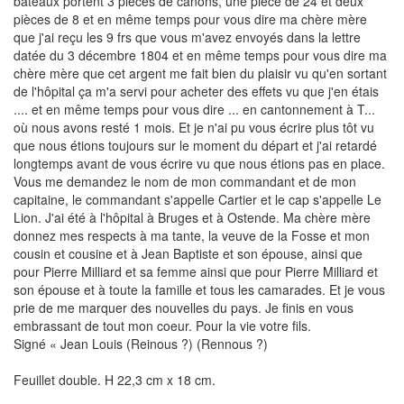
bateaux portent 3 pièces de canons, une pièce de 24 et deux
pièces de 8 et en même temps pour vous dire ma chère mère
que j'ai reçu les 9 frs que vous m'avez envoyés dans la lettre
datée du 3 décembre 1804 et en même temps pour vous dire ma
chère mère que cet argent me fait bien du plaisir vu qu'en sortant
de l'hôpital ça m'a servi pour acheter des effets vu que j'en étais
.... et en même temps pour vous dire ... en cantonnement à T...
où nous avons resté 1 mois. Et je n'ai pu vous écrire plus tôt vu
que nous étions toujours sur le moment du départ et j'ai retardé
longtemps avant de vous écrire vu que nous étions pas en place.
Vous me demandez le nom de mon commandant et de mon
capitaine, le commandant s'appelle Cartier et le cap s'appelle Le
Lion. J'ai été à l'hôpital à Bruges et à Ostende. Ma chère mère
donnez mes respects à ma tante, la veuve de la Fosse et mon
cousin et cousine et à Jean Baptiste et son épouse, ainsi que
pour Pierre Milliard et sa femme ainsi que pour Pierre Milliard et
son épouse et à toute la famille et tous les camarades. Et je vous
prie de me marquer des nouvelles du pays. Je finis en vous
embrassant de tout mon coeur. Pour la vie votre fils.
Signé « Jean Louis (Reinous ?) (Rennous ?)
Feuillet double. H 22,3 cm x 18 cm.