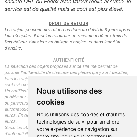
société DHL ou Fedex avec valeur réelle assurée, le
service est de qualité mais le coût est plus élevé.
DROIT DE RETOUR
Les objets peuvent être retournés dans un délai de 8 jours après
leur réception. Il faut les retourner en recommandé aux frais de
l'expéditeur, dans leur emballage d'origine, et dans leur état
d'origine,
AUTHENTICITÉ
La sélection des objets proposés sur ce site me permet de
garantir l'authenticité de chacune des pièces qui y sont décrites,
tous les objets proposés sont garantis d'époque et authentiques,
sauf avis contraire ou restriction dans la description.
Nous utilisons des
Un certificat d'authenticité de l'objet reprenant la description
publiée sur le site, l'époque, le prix de vente, accompagné d'une
cookies
ou plusieurs photographies en couleurs est communiqué
automatiquement pour tout objet dont le prix est supérieur à 130
Nous utilisons des cookies et d'autres
euros. En dessous de ce prix chaque certificat est facturé 5
euros.
technologies de suivi pour améliorer
Seuls les objets vendus par mes soins font l'objet d'un certificat
votre expérience de navigation sur
d'authenticité, je ne fais aucun rapport d'expertise pour les objets
notre site, pour vous montrer un