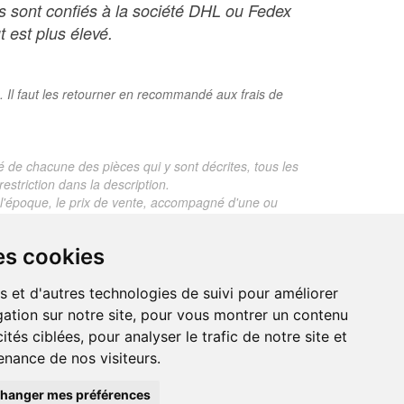
ois sont confiés à la société DHL ou Fedex
t est plus élevé.
. Il faut les retourner en recommandé aux frais de
é de chacune des pièces qui y sont décrites, tous les
estriction dans la description.
te, l'époque, le prix de vente, accompagné d'une ou
 objet dont le prix est supérieur à 130 euros. En
es cookies
je ne fais aucun rapport d'expertise pour les objets
s et d'autres technologies de suivi pour améliorer
ation sur notre site, pour vous montrer un contenu
ités ciblées, pour analyser le trafic de notre site et
nance de nos visiteurs.
trand.malvaux@wanadoo.fr
00 EUROS
hanger mes préférences