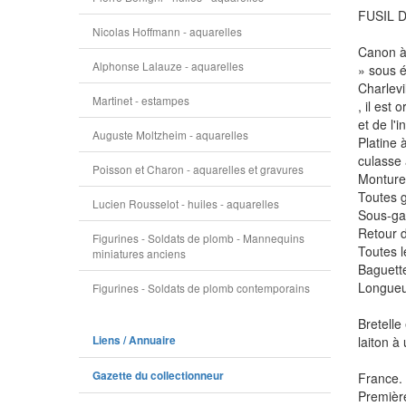
FUSIL D
Nicolas Hoffmann - aquarelles
Canon à 
Alphonse Lalauze - aquarelles
» sous é
Charlevi
Martinet - estampes
, il est
et de l'
Auguste Moltzheim - aquarelles
Platine 
culasse
Poisson et Charon - aquarelles et gravures
Monture 
Toutes g
Lucien Rousselot - huiles - aquarelles
Sous-gar
Retour d
Figurines - Soldats de plomb - Mannequins
Toutes l
miniatures anciens
Baguette
Longueu
Figurines - Soldats de plomb contemporains
Bretelle
Liens / Annuaire
laiton à
Gazette du collectionneur
France.
Premièr