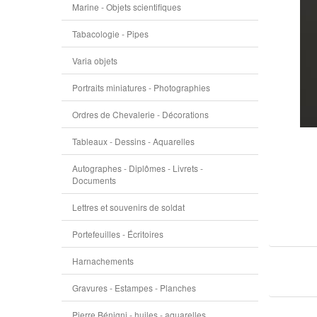
Marine - Objets scientifiques
Tabacologie - Pipes
Varia objets
Portraits miniatures - Photographies
Ordres de Chevalerie - Décorations
Tableaux - Dessins - Aquarelles
Autographes - Diplômes - Livrets -
Documents
Lettres et souvenirs de soldat
Portefeuilles - Écritoires
Harnachements
Gravures - Estampes - Planches
Pierre Bénigni - huiles - aquarelles