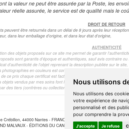
dont la valeur ne peut être assurée par la Poste, les env
leur réelle assurée, le service est de qualité mais le coû
DROIT DE RETOUR
ts peuvent être retournés dans un délai de 8 jours après leur réception
teur, dans leur emballage d'origine, et dans leur état d'origine,
AUTHENTICITÉ
tion des objets proposés sur ce site me permet de garantir l'authenticit
roposés sont garantis d'époque et authentiques, sauf avis contraire ou r
ficat d'authenticité de l'objet reprenant la description publiée sur le si
s photographies en couleurs est communiqué automatiquement pour tout
de ce prix chaque certificat est facturé 5 euros.
Nous utilisons d
s objets vendus par mes soins font l'objet d'un certificat d'authenticité, 
ar des tiers (confrères ou collectionneurs).
Nous utilisons des cookie
votre expérience de navig
personnalisé et des public
pour comprendre la prove
e Crébillon, 44000 Nantes - FRANCE - Tél. (33) 02 40 733 600 —
ber
D MALVAUX - ÉDITIONS DU CANONNIER SARL au capital de 47.0
J'accepte
Je refuse
C