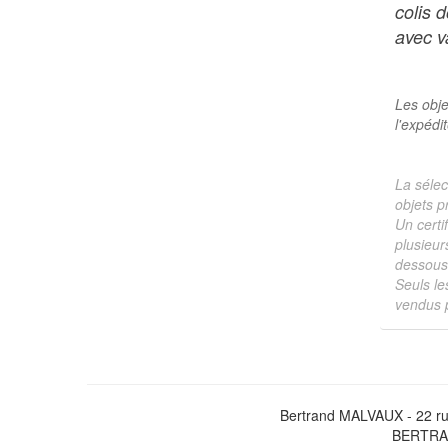
colis 
avec va
Les obje
l'expédi
La sélec
objets p
Un certi
plusieur
dessous 
Seuls le
vendus p
Bertrand MALVAUX - 22 ru
BERTRAN