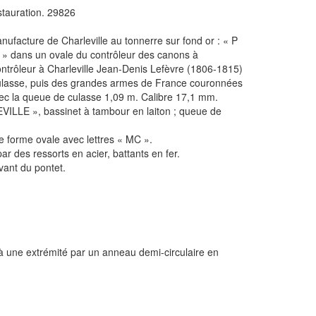
auration. 29826
ufacture de Charleville au tonnerre sur fond or : « P
B » dans un ovale du contrôleur des canons à
contrôleur à Charleville Jean-Denis Lefèvre (1806-1815)
a culasse, puis des grandes armes de France couronnées
vec la queue de culasse 1,09 m. Calibre 17,1 mm.
VILLE », bassinet à tambour en laiton ; queue de
e forme ovale avec lettres « MC ».
ar des ressorts en acier, battants en fer.
vant du pontet.
 à une extrémité par un anneau demi-circulaire en