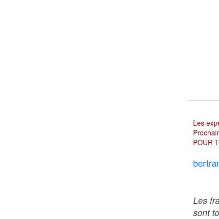
Les expé
Prochain
POUR T
bertra
Les fr
sont t