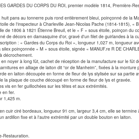
ES GARDES DU CORPS DU ROI, premier modèle 1814, Première-Rest
huit pans au tonnerre puis rond entièrement bleui, poinçonné de la Man
toile de l'inspecteur à Charleville Jean-Nicolas Pache (1814-1815), « 
lle de 1806 à 1821 Étienne Breuil, et le « F » sous étoile, poinçon du 
 orné de décors en damasquine d'or, gravé d'un filet de guirlandes à l
inscription : « Gardes du Corps du Roi », longueur 1,027 m, longueur a
à silex poinçonnée « M » sous étoile, signée « MANUF.re R DE CHARLE
 à décrochement.
en noyer à long fût, cachet de réception de la manufacture sur le fût d
arnitures en alliage de laiton dit “or de Manheim”, fixées à la monture p
de en laiton découpée en forme de fleur de lys stylisée sur sa partie a
e la plaque de couche découpé en forme de fleur de lys et gravée.
es vis en fer guillochées sur les têtes et aux extrémités.
 en fer.
r 1,425 m.
 en cuir ciré bordeaux, longueur 91 cm, largeur 3,4 cm, elle se termine
 un ardillon fixe et à l'autre extrémité par un double bouton en laiton.
e-Restauration.