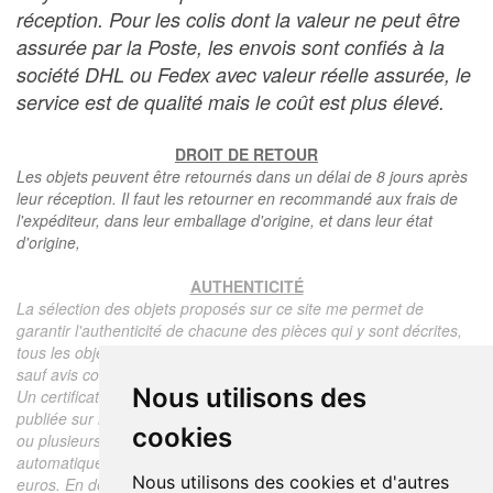
réception. Pour les colis dont la valeur ne peut être
assurée par la Poste, les envois sont confiés à la
société DHL ou Fedex avec valeur réelle assurée, le
service est de qualité mais le coût est plus élevé.
DROIT DE RETOUR
Les objets peuvent être retournés dans un délai de 8 jours après
leur réception. Il faut les retourner en recommandé aux frais de
l'expéditeur, dans leur emballage d'origine, et dans leur état
d'origine,
AUTHENTICITÉ
La sélection des objets proposés sur ce site me permet de
garantir l'authenticité de chacune des pièces qui y sont décrites,
tous les objets proposés sont garantis d'époque et authentiques,
sauf avis contraire ou restriction dans la description.
Nous utilisons des
Un certificat d'authenticité de l'objet reprenant la description
publiée sur le site, l'époque, le prix de vente, accompagné d'une
cookies
ou plusieurs photographies en couleurs est communiqué
automatiquement pour tout objet dont le prix est supérieur à 130
Nous utilisons des cookies et d'autres
euros. En dessous de ce prix chaque certificat est facturé 5