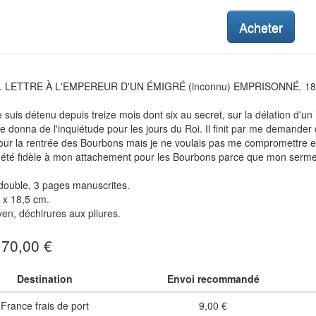
Acheter
s. LETTRE À L'EMPEREUR D'UN ÉMIGRÉ (inconnu) EMPRISONNÉ. 18
je suis détenu depuis treize mois dont six au secret, sur la délation d'u
 donna de l'inquiétude pour les jours du Roi. Il finit par me demander des
ur la rentrée des Bourbons mais je ne voulais pas me compromettre en
ai été fidèle à mon attachement pour les Bourbons parce que mon serment m
 double, 3 pages manuscrites.
 x 18,5 cm.
en, déchirures aux pliures.
: 70,00 €
Destination
Envoi recommandé
France frais de port
9,00 €