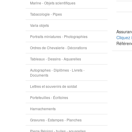
Marine - Objets scientifiques
Tabacologie - Pipes
Varia objets
Assuranc
Portraits miniatures - Photographies
Cliquez 
Référen
Ordres de Chevalerie - Décorations
Tableaux - Dessins - Aquarelles
Autographes - Diplômes - Livrets -
Documents
Lettres et souvenirs de soldat
Portefeuilles - Écritoires
Harnachements
Gravures - Estampes - Planches
Pierre Bénigni - huiles - aquarelles