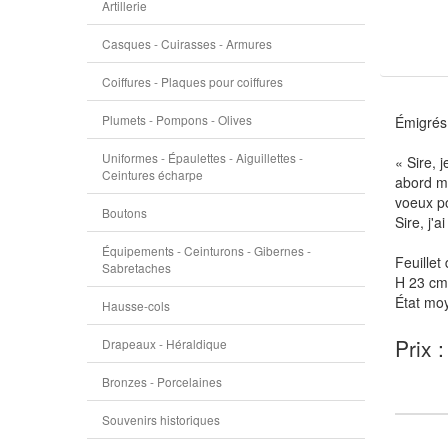
Artillerie
Casques - Cuirasses - Armures
Coiffures - Plaques pour coiffures
Plumets - Pompons - Olives
Émigré
Uniformes - Épaulettes - Aiguillettes -
« Sire, 
Ceintures écharpe
abord me
voeux po
Boutons
Sire, j'
Équipements - Ceinturons - Gibernes -
Feuillet
Sabretaches
H 23 cm
État moy
Hausse-cols
Prix 
Drapeaux - Héraldique
Bronzes - Porcelaines
Souvenirs historiques