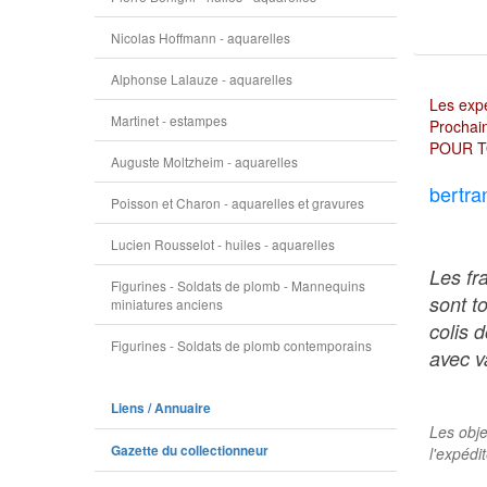
Nicolas Hoffmann - aquarelles
Alphonse Lalauze - aquarelles
Les expé
Martinet - estampes
Prochain
POUR T
Auguste Moltzheim - aquarelles
bertra
Poisson et Charon - aquarelles et gravures
Lucien Rousselot - huiles - aquarelles
Les fr
Figurines - Soldats de plomb - Mannequins
sont t
miniatures anciens
colis 
Figurines - Soldats de plomb contemporains
avec va
Liens / Annuaire
Les obje
Gazette du collectionneur
l'expédi