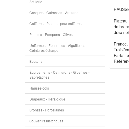
Artillerie
HAUSSE-
Casques - Cuirasses - Armures
Plateau 
Coiffures - Plaques pour coiffures
de branc
drap noi
Plumets - Pompons - Olives
France.
Uniformes - Épaulettes - Aiguillettes -
Troisiè
Ceintures écharpe
Parfait 
Référen
Boutons
Équipements - Ceinturons - Gibernes -
Sabretaches
Hausse-cols
Drapeaux - Héraldique
Bronzes - Porcelaines
Souvenirs historiques