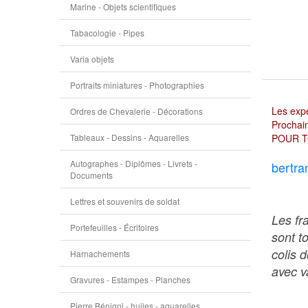
Marine - Objets scientifiques
Tabacologie - Pipes
Varia objets
Portraits miniatures - Photographies
Les expé
Ordres de Chevalerie - Décorations
Prochain
Tableaux - Dessins - Aquarelles
POUR T
Autographes - Diplômes - Livrets -
bertra
Documents
Lettres et souvenirs de soldat
Les fr
Portefeuilles - Écritoires
sont t
colis 
Harnachements
avec va
Gravures - Estampes - Planches
Pierre Bénigni - huiles - aquarelles