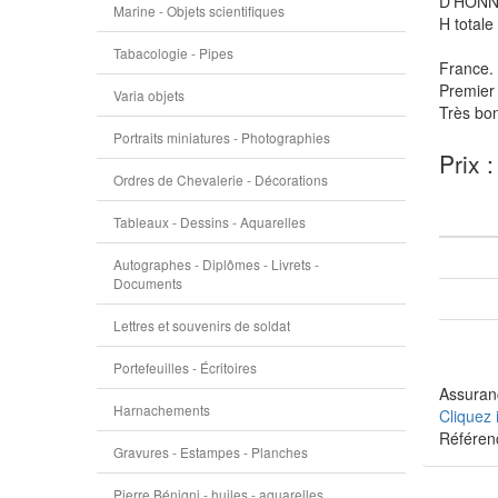
D'HONN
Marine - Objets scientifiques
H totale
Tabacologie - Pipes
France.
Premier
Varia objets
Très bon
Portraits miniatures - Photographies
Prix 
Ordres de Chevalerie - Décorations
Tableaux - Dessins - Aquarelles
Autographes - Diplômes - Livrets -
Documents
Lettres et souvenirs de soldat
Portefeuilles - Écritoires
Assuranc
Harnachements
Cliquez 
Référen
Gravures - Estampes - Planches
Pierre Bénigni - huiles - aquarelles