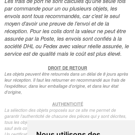
Les frais de port ne sont calculés qu'une seule fois
par commande pour un ou plusieurs objets, les
envois sont tous recommandés, car c'est le seul
moyen d'avoir une preuve de l'envoi et de la
réception. Pour les colis dont la valeur ne peut être
assurée par la Poste, les envois sont confiés à la
société DHL ou Fedex avec valeur réelle assurée, le
service est de qualité mais le coût est plus élevé.
DROIT DE RETOUR
Les objets peuvent être retournés dans un délai de 8 jours après
leur réception. Il faut les retourner en recommandé aux frais de
l'expéditeur, dans leur emballage d'origine, et dans leur état
d'origine,
AUTHENTICITÉ
La sélection des objets proposés sur ce site me permet de
garantir l'authenticité de chacune des pièces qui y sont décrites,
tous les objets proposés sont garantis d'époque et authentiques,
sauf avis contraire ou restriction dans la description.
Nous utilisons des
Un certificat d'authenticité de l'objet reprenant la description