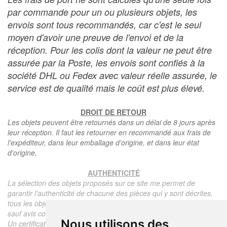
par commande pour un ou plusieurs objets, les
envois sont tous recommandés, car c'est le seul
moyen d'avoir une preuve de l'envoi et de la
réception. Pour les colis dont la valeur ne peut être
assurée par la Poste, les envois sont confiés à la
société DHL ou Fedex avec valeur réelle assurée, le
service est de qualité mais le coût est plus élevé.
DROIT DE RETOUR
Les objets peuvent être retournés dans un délai de 8 jours après
leur réception. Il faut les retourner en recommandé aux frais de
l'expéditeur, dans leur emballage d'origine, et dans leur état
d'origine,
AUTHENTICITÉ
La sélection des objets proposés sur ce site me permet de
garantir l'authenticité de chacune des pièces qui y sont décrites,
tous les objets proposés sont garantis d'époque et authentiques,
sauf avis contraire ou restriction dans la description.
Nous utilisons des
Un certificat d'authenticité de l'objet reprenant la description