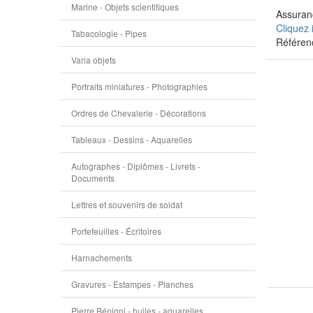
Marine - Objets scientifiques
Assuranc
Cliquez 
Tabacologie - Pipes
Référen
Varia objets
Portraits miniatures - Photographies
Ordres de Chevalerie - Décorations
Tableaux - Dessins - Aquarelles
Autographes - Diplômes - Livrets -
Documents
Lettres et souvenirs de soldat
Portefeuilles - Écritoires
Harnachements
Gravures - Estampes - Planches
Pierre Bénigni - huiles - aquarelles