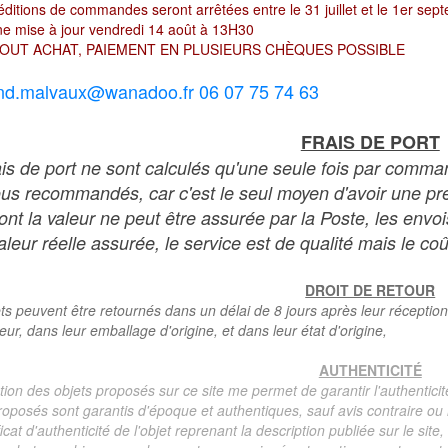
ditions de commandes seront arrêtées entre le 31 juillet et le 1er sep
e mise à jour vendredi 14 août à 13H30
OUT ACHAT, PAIEMENT EN PLUSIEURS CHÈQUES POSSIBLE
nd.malvaux@wanadoo.fr 06 07 75 74 63
FRAIS DE PORT
ais de port ne sont calculés qu'une seule fois par comma
ous recommandés, car c'est le seul moyen d'avoir une preu
dont la valeur ne peut être assurée par la Poste, les env
leur réelle assurée, le service est de qualité mais le coû
DROIT DE RETOUR
ts peuvent être retournés dans un délai de 8 jours après leur réception
teur, dans leur emballage d'origine, et dans leur état d'origine,
AUTHENTICITÉ
tion des objets proposés sur ce site me permet de garantir l'authenticit
roposés sont garantis d'époque et authentiques, sauf avis contraire ou r
ficat d'authenticité de l'objet reprenant la description publiée sur le si