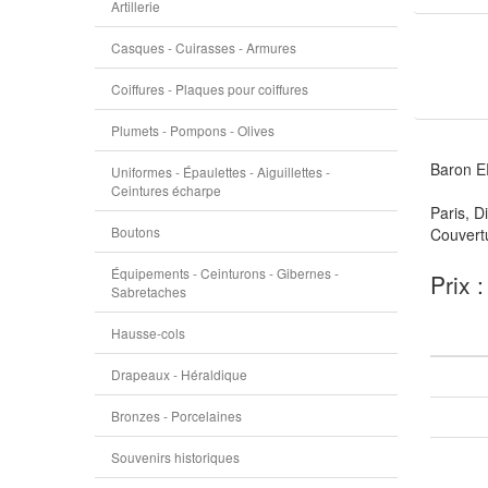
Artillerie
Casques - Cuirasses - Armures
Coiffures - Plaques pour coiffures
Plumets - Pompons - Olives
Baron ER
Uniformes - Épaulettes - Aiguillettes -
Ceintures écharpe
Paris, Di
Boutons
Couvertu
Équipements - Ceinturons - Gibernes -
Prix 
Sabretaches
Hausse-cols
Drapeaux - Héraldique
Bronzes - Porcelaines
Souvenirs historiques