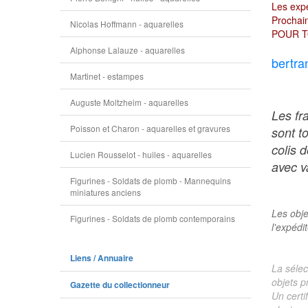
Les expé
Prochain
Nicolas Hoffmann - aquarelles
POUR T
Alphonse Lalauze - aquarelles
bertra
Martinet - estampes
Auguste Moltzheim - aquarelles
Les fr
Poisson et Charon - aquarelles et gravures
sont t
colis 
Lucien Rousselot - huiles - aquarelles
avec va
Figurines - Soldats de plomb - Mannequins
miniatures anciens
Les obje
Figurines - Soldats de plomb contemporains
l'expédi
Liens / Annuaire
La sélec
objets p
Gazette du collectionneur
Un certi