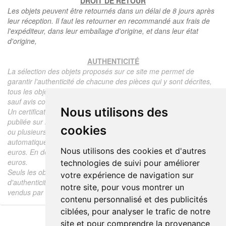
DROIT DE RETOUR
Les objets peuvent être retournés dans un délai de 8 jours après
leur réception. Il faut les retourner en recommandé aux frais de
l'expéditeur, dans leur emballage d'origine, et dans leur état
d'origine,
AUTHENTICITÉ
La sélection des objets proposés sur ce site me permet de
garantir l'authenticité de chacune des pièces qui y sont décrites,
tous les objets proposés sont garantis d'époque et authentiques,
sauf avis contraire ou restriction dans la description.
Nous utilisons des
Un certificat d'authenticité de l'objet reprenant la description
publiée sur le site, l'époque, le prix de vente, accompagné d'une
cookies
ou plusieurs photographies en couleurs est communiqué
automatiquement pour tout objet dont le prix est supérieur à 130
Nous utilisons des cookies et d'autres
euros. En dessous de ce prix chaque certificat est facturé 5
euros.
technologies de suivi pour améliorer
Seuls les objets vendus par mes soins font l'objet d'un certificat
votre expérience de navigation sur
d'authenticité, je ne fais aucun rapport d'expertise pour les objets
notre site, pour vous montrer un
vendus par des tiers (confrères ou collectionneurs).
contenu personnalisé et des publicités
ciblées, pour analyser le trafic de notre
site et pour comprendre la provenance