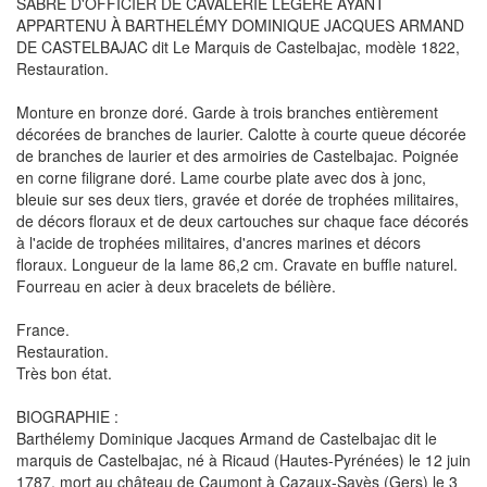
SABRE D'OFFICIER DE CAVALERIE LÉGÈRE AYANT
APPARTENU À BARTHELÉMY DOMINIQUE JACQUES ARMAND
DE CASTELBAJAC dit Le Marquis de Castelbajac, modèle 1822,
Restauration.
Monture en bronze doré. Garde à trois branches entièrement
décorées de branches de laurier. Calotte à courte queue décorée
de branches de laurier et des armoiries de Castelbajac. Poignée
en corne filigrane doré. Lame courbe plate avec dos à jonc,
bleuie sur ses deux tiers, gravée et dorée de trophées militaires,
de décors floraux et de deux cartouches sur chaque face décorés
à l'acide de trophées militaires, d'ancres marines et décors
floraux. Longueur de la lame 86,2 cm. Cravate en buffle naturel.
Fourreau en acier à deux bracelets de bélière.
France.
Restauration.
Très bon état.
BIOGRAPHIE :
Barthélemy Dominique Jacques Armand de Castelbajac dit le
marquis de Castelbajac, né à Ricaud (Hautes-Pyrénées) le 12 juin
1787, mort au château de Caumont à Cazaux-Savès (Gers) le 3