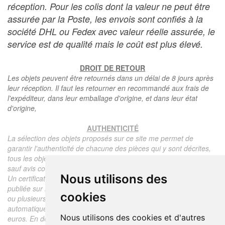
réception. Pour les colis dont la valeur ne peut être
assurée par la Poste, les envois sont confiés à la
société DHL ou Fedex avec valeur réelle assurée, le
service est de qualité mais le coût est plus élevé.
DROIT DE RETOUR
Les objets peuvent être retournés dans un délai de 8 jours après
leur réception. Il faut les retourner en recommandé aux frais de
l'expéditeur, dans leur emballage d'origine, et dans leur état
d'origine,
AUTHENTICITÉ
La sélection des objets proposés sur ce site me permet de
garantir l'authenticité de chacune des pièces qui y sont décrites,
tous les objets proposés sont garantis d'époque et authentiques,
sauf avis contraire ou restriction dans la description.
Nous utilisons des
Un certificat d'authenticité de l'objet reprenant la description
publiée sur le site, l'époque, le prix de vente, accompagné d'une
cookies
ou plusieurs photographies en couleurs est communiqué
automatiquement pour tout objet dont le prix est supérieur à 130
Nous utilisons des cookies et d'autres
euros. En dessous de ce prix chaque certificat est facturé 5