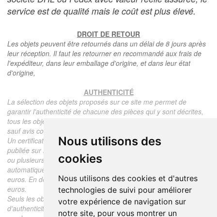
service est de qualité mais le coût est plus élevé.
DROIT DE RETOUR
Les objets peuvent être retournés dans un délai de 8 jours après
leur réception. Il faut les retourner en recommandé aux frais de
l'expéditeur, dans leur emballage d'origine, et dans leur état
d'origine,
AUTHENTICITÉ
La sélection des objets proposés sur ce site me permet de
garantir l'authenticité de chacune des pièces qui y sont décrites,
tous les objets proposés sont garantis d'époque et authentiques,
sauf avis contraire ou restriction dans la description.
Nous utilisons des
Un certificat d'authenticité de l'objet reprenant la description
publiée sur le site, l'époque, le prix de vente, accompagné d'une
cookies
ou plusieurs photographies en couleurs est communiqué
automatiquement pour tout objet dont le prix est supérieur à 130
Nous utilisons des cookies et d'autres
euros. En dessous de ce prix chaque certificat est facturé 5
euros.
technologies de suivi pour améliorer
Seuls les objets vendus par mes soins font l'objet d'un certificat
votre expérience de navigation sur
d'authenticité, je ne fais aucun rapport d'expertise pour les objets
notre site, pour vous montrer un