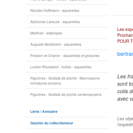
Nicolas Hoffmann - aquarelles
Alphonse Lalauze - aquarelles
Les expé
Martinet - estampes
Prochain
POUR T
Auguste Moltzheim - aquarelles
bertra
Poisson et Charon - aquarelles et gravures
Lucien Rousselot - huiles - aquarelles
Les fr
Figurines - Soldats de plomb - Mannequins
sont t
miniatures anciens
colis 
Figurines - Soldats de plomb contemporains
avec va
Liens / Annuaire
Les obje
Gazette du collectionneur
l'expédi