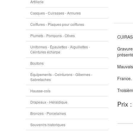
Artillerie
Casques - Cuirasses - Armures
Coiffures - Plaques pour coiffures
Plumets - Pompons - Olives
CUIRASS
Uniformes - Épaulettes - Aiguillettes -
Gravure 
Ceintures écharpe
présenté
Boutons
Mauvais 
Équipements - Ceinturons - Gibernes -
France.
Sabretaches
Troisiè
Hausse-cols
Drapeaux - Héraldique
Prix 
Bronzes - Porcelaines
Souvenirs historiques