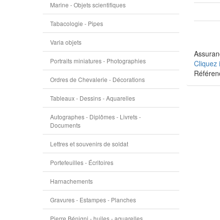
Marine - Objets scientifiques
Tabacologie - Pipes
Varia objets
Assuranc
Portraits miniatures - Photographies
Cliquez 
Référen
Ordres de Chevalerie - Décorations
Tableaux - Dessins - Aquarelles
Autographes - Diplômes - Livrets -
Documents
Lettres et souvenirs de soldat
Portefeuilles - Écritoires
Harnachements
Gravures - Estampes - Planches
Pierre Bénigni - huiles - aquarelles