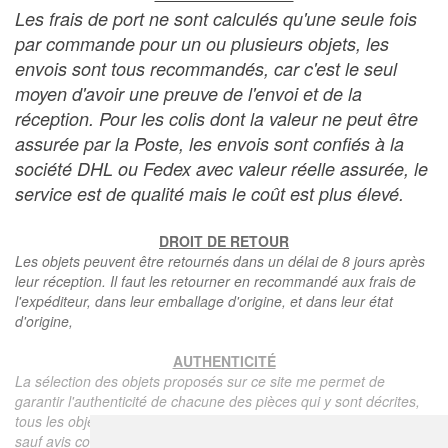
Les frais de port ne sont calculés qu'une seule fois
par commande pour un ou plusieurs objets, les
envois sont tous recommandés, car c'est le seul
moyen d'avoir une preuve de l'envoi et de la
réception. Pour les colis dont la valeur ne peut être
assurée par la Poste, les envois sont confiés à la
société DHL ou Fedex avec valeur réelle assurée, le
service est de qualité mais le coût est plus élevé.
DROIT DE RETOUR
Les objets peuvent être retournés dans un délai de 8 jours après
leur réception. Il faut les retourner en recommandé aux frais de
l'expéditeur, dans leur emballage d'origine, et dans leur état
d'origine,
AUTHENTICITÉ
La sélection des objets proposés sur ce site me permet de
garantir l'authenticité de chacune des pièces qui y sont décrites,
tous les objets proposés sont garantis d'époque et authentiques,
sauf avis contraire ou restriction dans la description.