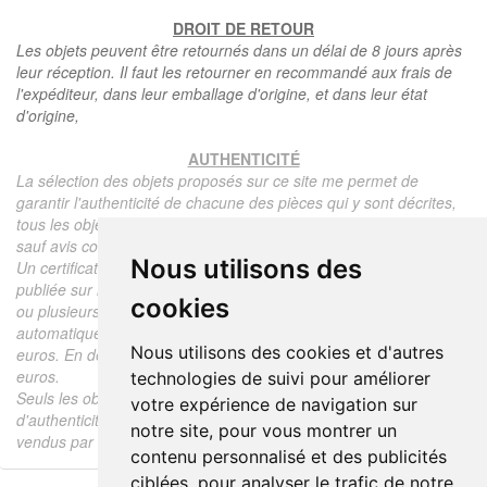
DROIT DE RETOUR
Les objets peuvent être retournés dans un délai de 8 jours après
leur réception. Il faut les retourner en recommandé aux frais de
l'expéditeur, dans leur emballage d'origine, et dans leur état
d'origine,
AUTHENTICITÉ
La sélection des objets proposés sur ce site me permet de
garantir l'authenticité de chacune des pièces qui y sont décrites,
tous les objets proposés sont garantis d'époque et authentiques,
sauf avis contraire ou restriction dans la description.
Nous utilisons des
Un certificat d'authenticité de l'objet reprenant la description
publiée sur le site, l'époque, le prix de vente, accompagné d'une
cookies
ou plusieurs photographies en couleurs est communiqué
automatiquement pour tout objet dont le prix est supérieur à 130
Nous utilisons des cookies et d'autres
euros. En dessous de ce prix chaque certificat est facturé 5
euros.
technologies de suivi pour améliorer
Seuls les objets vendus par mes soins font l'objet d'un certificat
votre expérience de navigation sur
d'authenticité, je ne fais aucun rapport d'expertise pour les objets
notre site, pour vous montrer un
vendus par des tiers (confrères ou collectionneurs).
contenu personnalisé et des publicités
ciblées, pour analyser le trafic de notre