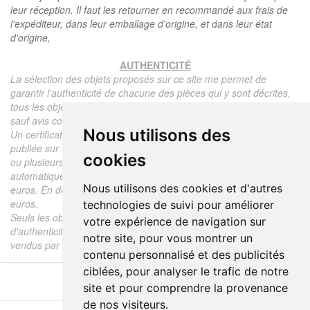
leur réception. Il faut les retourner en recommandé aux frais de
l'expéditeur, dans leur emballage d'origine, et dans leur état
d'origine,
AUTHENTICITÉ
La sélection des objets proposés sur ce site me permet de
garantir l'authenticité de chacune des pièces qui y sont décrites,
tous les objets proposés sont garantis d'époque et authentiques,
sauf avis contraire ou restriction dans la description.
Nous utilisons des
Un certificat d'authenticité de l'objet reprenant la description
publiée sur le site, l'époque, le prix de vente, accompagné d'une
cookies
ou plusieurs photographies en couleurs est communiqué
automatiquement pour tout objet dont le prix est supérieur à 130
Nous utilisons des cookies et d'autres
euros. En dessous de ce prix chaque certificat est facturé 5
euros.
technologies de suivi pour améliorer
Seuls les objets vendus par mes soins font l'objet d'un certificat
votre expérience de navigation sur
d'authenticité, je ne fais aucun rapport d'expertise pour les objets
notre site, pour vous montrer un
vendus par des tiers (confrères ou collectionneurs).
contenu personnalisé et des publicités
ciblées, pour analyser le trafic de notre
site et pour comprendre la provenance
de nos visiteurs.