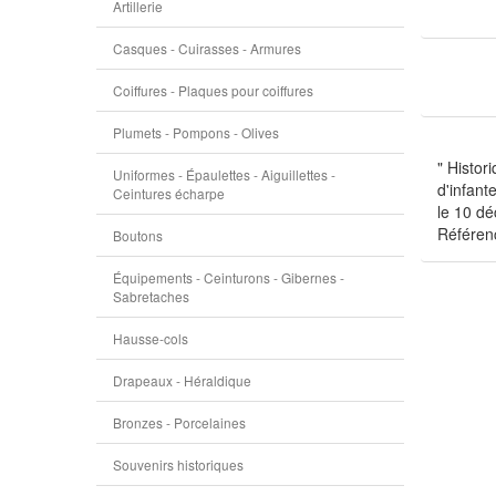
Artillerie
Casques - Cuirasses - Armures
Coiffures - Plaques pour coiffures
Plumets - Pompons - Olives
" Histor
Uniformes - Épaulettes - Aiguillettes -
d'infant
Ceintures écharpe
le 10 dé
Référen
Boutons
Équipements - Ceinturons - Gibernes -
Sabretaches
Hausse-cols
Drapeaux - Héraldique
Bronzes - Porcelaines
Souvenirs historiques