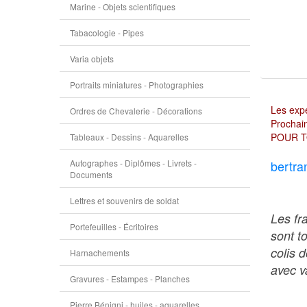
Marine - Objets scientifiques
Tabacologie - Pipes
Varia objets
Portraits miniatures - Photographies
Les expé
Ordres de Chevalerie - Décorations
Prochain
POUR T
Tableaux - Dessins - Aquarelles
Autographes - Diplômes - Livrets -
bertra
Documents
Lettres et souvenirs de soldat
Les fr
Portefeuilles - Écritoires
sont t
colis 
Harnachements
avec va
Gravures - Estampes - Planches
Pierre Bénigni - huiles - aquarelles