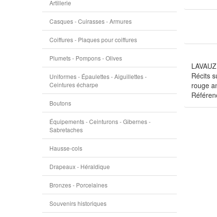
Artillerie
Casques - Cuirasses - Armures
Coiffures - Plaques pour coiffures
Plumets - Pompons - Olives
LAVAUZEL
Récits s
Uniformes - Épaulettes - Aiguillettes -
Ceintures écharpe
rouge an
Référen
Boutons
Équipements - Ceinturons - Gibernes -
Sabretaches
Hausse-cols
Drapeaux - Héraldique
Bronzes - Porcelaines
Souvenirs historiques