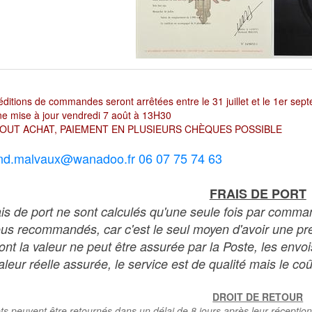
ditions de commandes seront arrêtées entre le 31 juillet et le 1er sep
e mise à jour vendredi 7 août à 13H30
OUT ACHAT, PAIEMENT EN PLUSIEURS CHÈQUES POSSIBLE
nd.malvaux@wanadoo.fr 06 07 75 74 63
FRAIS DE PORT
ais de port ne sont calculés qu'une seule fois par comma
ous recommandés, car c'est le seul moyen d'avoir une preu
dont la valeur ne peut être assurée par la Poste, les env
leur réelle assurée, le service est de qualité mais le coû
DROIT DE RETOUR
ts peuvent être retournés dans un délai de 8 jours après leur réception