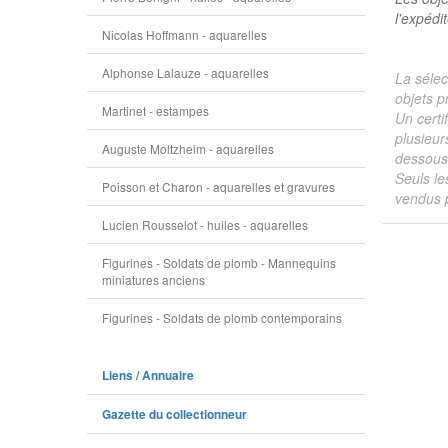
l'expédi
Nicolas Hoffmann - aquarelles
Alphonse Lalauze - aquarelles
La sélec
objets p
Martinet - estampes
Un certi
plusieur
Auguste Moltzheim - aquarelles
dessous 
Seuls le
Poisson et Charon - aquarelles et gravures
vendus p
Lucien Rousselot - huiles - aquarelles
Figurines - Soldats de plomb - Mannequins
miniatures anciens
Figurines - Soldats de plomb contemporains
Liens / Annuaire
Gazette du collectionneur