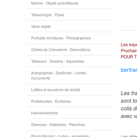
Marine - Objets scientifiques
Tabacologie - Pipes
Varia objets
Portraits miniatures - Photographies
Les expé
Ordres de Chevalerie - Décorations
Prochain
POUR T
Tableaux - Dessins - Aquarelles
bertra
Autographes - Diplômes - Livrets -
Documents
Lettres et souvenirs de soldat
Les fr
sont t
Portefeuilles - Écritoires
colis 
Harnachements
avec va
Gravures - Estampes - Planches
Pierre Bénigni - huiles - aquarelles
Les obje