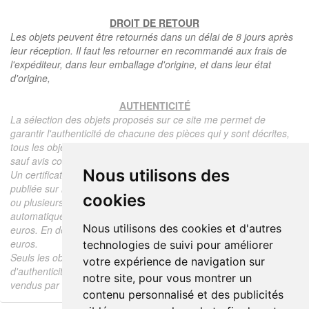
DROIT DE RETOUR
Les objets peuvent être retournés dans un délai de 8 jours après
leur réception. Il faut les retourner en recommandé aux frais de
l'expéditeur, dans leur emballage d'origine, et dans leur état
d'origine,
AUTHENTICITÉ
La sélection des objets proposés sur ce site me permet de
garantir l'authenticité de chacune des pièces qui y sont décrites,
tous les objets proposés sont garantis d'époque et authentiques,
sauf avis contraire ou restriction dans la description.
Nous utilisons des
Un certificat d'authenticité de l'objet reprenant la description
publiée sur le site, l'époque, le prix de vente, accompagné d'une
cookies
ou plusieurs photographies en couleurs est communiqué
automatiquement pour tout objet dont le prix est supérieur à 130
Nous utilisons des cookies et d'autres
euros. En dessous de ce prix chaque certificat est facturé 5
euros.
technologies de suivi pour améliorer
Seuls les objets vendus par mes soins font l'objet d'un certificat
votre expérience de navigation sur
d'authenticité, je ne fais aucun rapport d'expertise pour les objets
notre site, pour vous montrer un
vendus par des tiers (confrères ou collectionneurs).
contenu personnalisé et des publicités